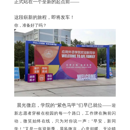
正式站在一个全新的起点前——
这段崭新的旅程，即将发车！
你，准备好了吗？
晨光微启，学院的“紫色马甲”们早已就位——
迎
新志愿者穿梭在校园的每一个路口，
工作牌在胸前闪
动，微笑始终在线，
只为对你说一声：“早安，新同
学！”
又是一年迎新季，晨风微凉，心意却暖。
无论晴