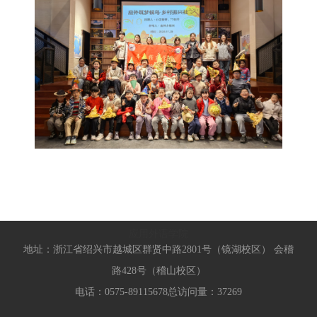
应用外语学院
地址：浙江省绍兴市越城区群贤中路2801号（镜湖校区） 会稽
路428号（稽山校区）
电话：0575-89115678
总访问量：
37269