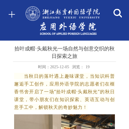
拾叶成帽·头戴秋光一场自然与创意交织的秋
日探索之旅
时间：2025-12-05
浏览：
19
当秋日的落叶遇上趣味课堂，当知识科普
邂逅手工创作，应用外语学院的志愿者们在榧
香书舍开启了一场“拾叶成帽·头戴秋光”的秋日
课堂，带小朋友们在知识探索、英语互动与创
意手工中，解锁秋天的奇妙魅力！