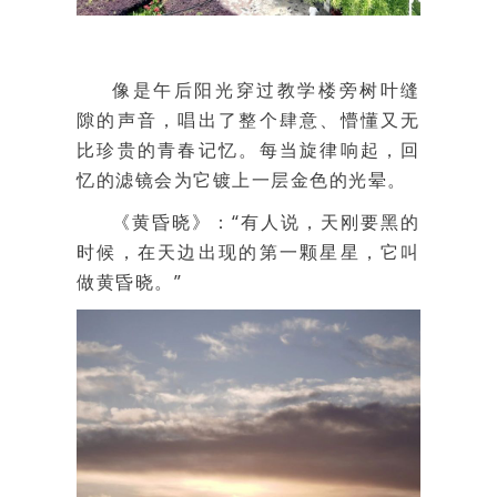
像是午后阳光穿过教学楼旁树叶缝
隙的声音，唱出了整个肆意、懵懂又无
比珍贵的青春记忆。每当旋律响起，回
忆的滤镜会为它镀上一层金色的光晕。
《黄昏晓》：“有人说，天刚要黑的
时候，在天边出现的第一颗星星，它叫
做黄昏晓。”