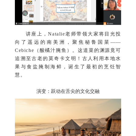
讲座上，Natalie老师带领大家将目光投
向了遥远的南美洲，聚焦秘鲁国菜——
Cebiche（酸橘汁腌鱼）。这道菜的渊源竟可
追溯至古老的莫奇卡文明！古人利用本地水
果与食盐腌制海鲜，诞生了最初的烹饪智
慧。
演变：跃动在舌尖的文化交融