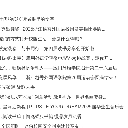
时代的纸张 读者眼里的文字
，秀出舞姿 | 2025浙江越秀外国语校园健美操比赛圆...
物语”的方式打开校园生活，会是什么样呢？
秋光漫卷，与书同行—第四届读书分享会开始啦
 【破壁·出圈】应用外语学院微电影Vlog挑战赛，邀你开...
正劲，砥砺扬帆争朝夕——应用外语学院召开第二十六届运...
竞展风华——浙江越秀外国语学院第26届运动会圆满结束！
 羽光破晓 战歌未央
我的法式艺术展” 创意活动圆满举办：世界名画变身...
河启新程 | PURSUE YOUR DREAM2025届毕业生音乐会...
典阅读书单｜阅览经典书籍 慢品岁月沉香
月｜全民消防！这份校园安全指南速转室友→