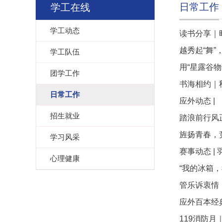
日常工作
学工在线
学工动态
读书分享｜
越秀起“舞”
学工队伍
用“星露谷
团学工作
书海相约｜
日常工作
应外动态 |
招生就业
踏浪前行风
旌扬青春，
学习风采
赛事动态 |
心理健康
“我的冰箱，
管乐诉衷情，星
应外百本经
119消防