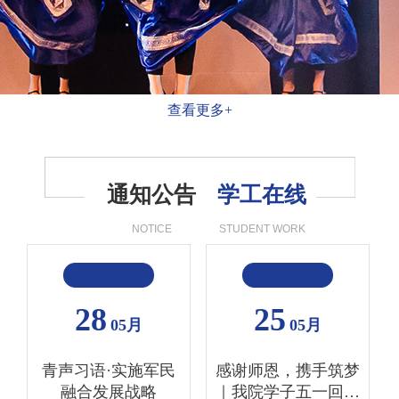
查看更多+
通知公告
学工在线
NOTICE
STUDENT WORK
28
25
05月
05月
青声习语·实施军民
感谢师恩，携手筑梦
融合发展战略
｜我院学子五一回访