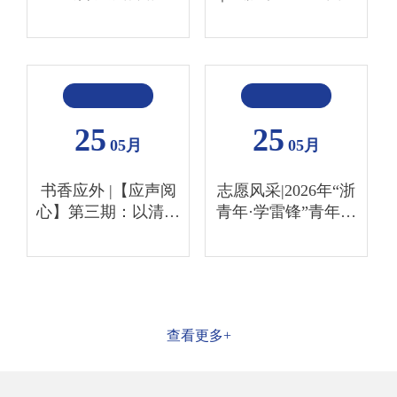
母校，传递青春力量
25
25
05月
05月
书香应外 |【应声阅
志愿风采|2026年“浙
心】第三期：以清音
青年·学雷锋”青年志
浅诵聆听日系诗意
愿服务公开课（第一
期）即将开课
查看更多+